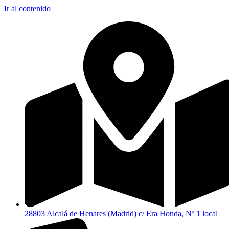
Ir al contenido
28803 Alcalá de Henares (Madrid) c/ Era Honda, Nº 1 local